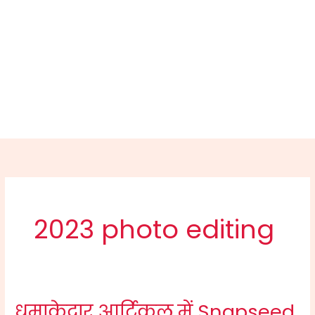
2023 photo editing
धमाकेदार आर्टिकल में Snapseed
धमाकेदार