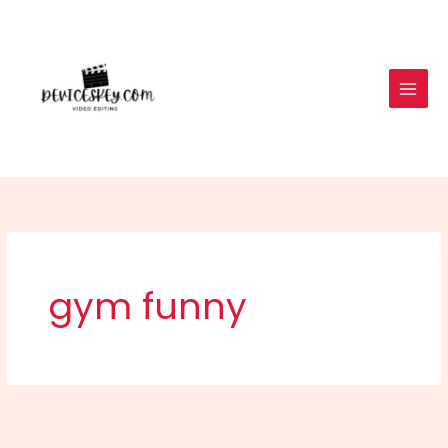
Skip
to
content
gym funny