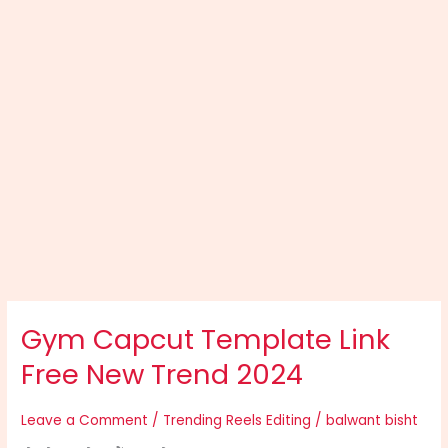
Gym Capcut Template Link
Gym
Capcut
Free New Trend 2024
Template
Link
Leave a Comment
/
Trending Reels Editing
/
balwant bisht
Free