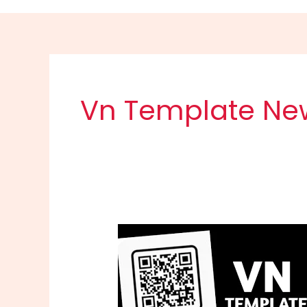
Vn Template New
Jo
Tere
Varge
Vn
Template