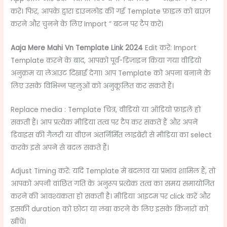
करें। फिर, आपके द्वारा डाउनलोड की गई Template फ़ाइल को ब्राउज़
करने और चुनने के लिए Import ” बटन पर टैप करें।
Aaja Mere Mahi Vn Template Link 2024
Edit करें: Import
Template करने के बाद, आपको पूर्व-डिज़ाइन किया गया वीडियो
अनुक्रम या लेआउट दिखाई देगा। आप Template को अपना बनाने के
लिए उसके विभिन्न पहलुओं को अनुकूलित कर सकते हैं।
Replace media : Template चित्र, वीडियो या ऑडियो फ़ाइलें हो
सकती हैं। आप प्रत्येक मीडिया तत्व पर टैप कर सकते हैं और अपने
डिवाइस की गैलरी या वीएन अंतर्निर्मित लाइब्रेरी से मीडिया का select
करके इसे अपने से बदल सकते हैं।
Adjust Timing करें: यदि Template में बदलाव या प्रभाव शामिल हैं, तो
आपको अपनी वांछित गति के अनुरूप प्रत्येक तत्व का समय समायोजित
करने की आवश्यकता हो सकती है। मीडिया आइटम पर click करें और
इसकी duration को छोटा या लंबा करने के लिए इसके किनारों को
खींचें।