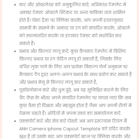
कर और ओवरलेयर को अनुकूलित करें; अधिकांश टेम्प्लेट में
अक्सर टेक्स्ट ओवरले स्टिकर या अन्य ग्राफ़िक तत्व शामिल
होते हैं। पोस्ट ट्रैक पर क्लिक करके, आप अपनी इच्छानुसार
सामग्री के सामने के आकार या रंग को संपादित करके, ओवरले
को स्थानांतरित करके या हटाकर टेक्स्ट को संशोधित कर
सकते हैं।
प्रभाव और फ़िल्टर लागू करें; कुछ कैपकट टेम्प्लेट में विशिष्ट
फ़िल्टर प्रभाव या रंग ग्रेडिंग लागू हो सकती है, जिसके लिए
वंचित लुक पाने के लिए आप प्रत्येक विकल्प पोर्न अनुक्रम पर
कैपकट टैप द्वारा अलग-अलग प्रभाव के साथ प्रयोग कर सकते हैं
और प्रभाव मेनू से फ़िल्टर लागू कर सकते हैं,
पूर्वावलोकन करें और धुन ढूंढें; अब यह सुनिश्चित करने के लिए
चैट ऐप्स के भीतर अपने संपादित टेम्पलेट पर वापस जाएं कि सब
कुछ वैसा ही दिखता और महसूस होता है जैसा आप अपनी रीलों में
देखना चाहते हैं। ऑडियो में अपना स्वयं का समायोजन करें.
एक्सपोर्ट करें और सेव करें दोस्तों अब आप इंस्टाग्राम रियल मैं
ANH Camera Iphone Capcut Template को एडिट करके
खुश हैं तो उसके बाद आप एक्सपोर्ट बटन पर क्लिक करके और