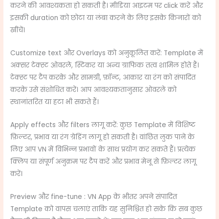
करने की आवश्यकता हो सकती है। मीडिया आइटम पर click करें और
इसकी duration को छोटा या लंबा करने के लिए इसके किनारों को
खींचें।
Customize text और Overlays को अनुकूलित करें: Template में
अक्सर टेक्स्ट ओवरले, स्टिकर या अन्य ग्राफिक तत्व शामिल होते हैं।
टेक्स्ट पर टैप करके और सामग्री, फ़ॉन्ट, आकार या रंग को संपादित
करके उसे संशोधित करें। आप आवश्यकतानुसार ओवरले को
स्थानांतरित या हटा भी सकते हैं।
Apply effects और filters लागू करें: कुछ Template में विशिष्ट
फ़िल्टर, प्रभाव या रंग ग्रेडिंग लागू हो सकती है। वांछित लुक पाने के
लिए आप VN में विभिन्न प्रभावों के साथ प्रयोग कर सकते हैं। प्रत्येक
क्लिप या संपूर्ण अनुक्रम पर टैप करें और प्रभाव मेनू से फ़िल्टर लागू
करें।
Preview और fine-tune : VN App के भीतर अपने संपादित
Template को वापस चलाएं ताकि यह सुनिश्चित हो सके कि सब कुछ