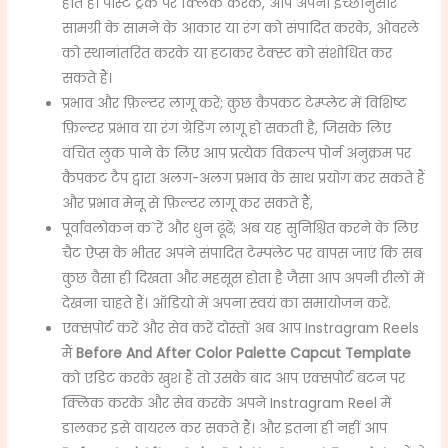
होते हैं। पोस्ट ट्रैक पर क्लिक करके, आप अपनी इच्छानुसार
सामग्री के सामने के आकार या रंग को संपादित करके, ओवरले
को स्थानांतरित करके या हटाकर टेक्स्ट को संशोधित कर
सकते हैं।
प्रभाव और फ़िल्टर लागू करें; कुछ कैपकट टेम्प्लेट में विशिष्ट
फ़िल्टर प्रभाव या रंग ग्रेडिंग लागू हो सकती है, जिसके लिए
वंचित लुक पाने के लिए आप प्रत्येक विकल्प पोर्न अनुक्रम पर
कैपकट टैप द्वारा अलग-अलग प्रभाव के साथ प्रयोग कर सकते हैं
और प्रभाव मेनू से फ़िल्टर लागू कर सकते हैं,
पूर्वावलोकन क`रें और धुन ढूंढें; अब यह सुनिश्चित करने के लिए
चैट ऐप्स के भीतर अपने संपादित टेम्पलेट पर वापस जाएं कि सब
कुछ वैसा ही दिखता और महसूस होता है जैसा आप अपनी रीलों में
देखना चाहते हैं। ऑडियो में अपना स्वयं का समायोजन करें.
एक्सपोर्ट करें और सेव करें दोस्तों अब आप Instragram Reels
मैं
Before And After Color Palette Capcut Template
को एडिट करके खुश हैं तो उसके बाद आप एक्सपोर्ट बटन पर
क्लिक करके और सेव करके अपने Instragram Reel में
डालकर इसे वायरल कर सकते हैं। और इतना ही नहीं आप