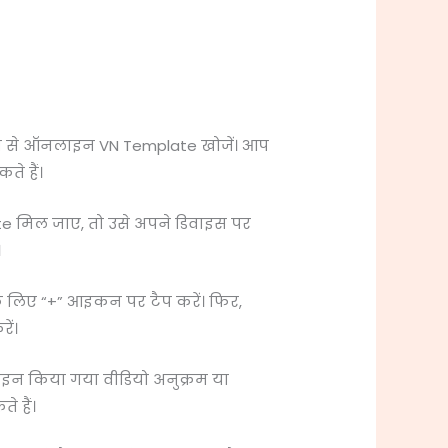
्यम से ऑनलाइन VN Template खोजें। आप
े हैं।
 मिल जाए, तो उसे अपने डिवाइस पर
।
े लिए “+” आइकन पर टैप करें। फिर,
ें।
़ाइन किया गया वीडियो अनुक्रम या
 हैं।