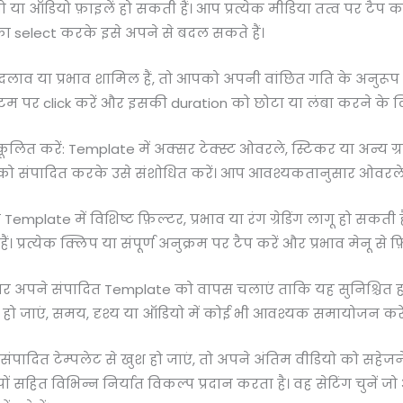
ो या ऑडियो फ़ाइलें हो सकती हैं। आप प्रत्येक मीडिया तत्व पर टैप
ा का select करके इसे अपने से बदल सकते हैं।
 बदलाव या प्रभाव शामिल हैं, तो आपको अपनी वांछित गति के अनुरू
 पर click करें और इसकी duration को छोटा या लंबा करने के लिए
 करें: Template में अक्सर टेक्स्ट ओवरले, स्टिकर या अन्य ग्राफ
 को संपादित करके उसे संशोधित करें। आप आवश्यकतानुसार ओवरले क
Template में विशिष्ट फ़िल्टर, प्रभाव या रंग ग्रेडिंग लागू हो सकती
ं। प्रत्येक क्लिप या संपूर्ण अनुक्रम पर टैप करें और प्रभाव मेनू से फ़
तर अपने संपादित Template को वापस चलाएं ताकि यह सुनिश्चित ह
 हो जाएं, समय, दृश्य या ऑडियो में कोई भी आवश्यक समायोजन करें
पादित टेम्पलेट से खुश हो जाएं, तो अपने अंतिम वीडियो को सहेजने
ूपों सहित विभिन्न निर्यात विकल्प प्रदान करता है। वह सेटिंग चु