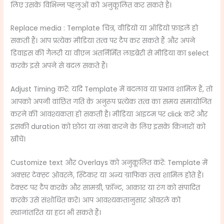
लिए उसके विभिन्न पहलुओं को अनुकूलित कर सकते हैं।
Replace media : Template चित्र, वीडियो या ऑडियो फ़ाइलें हो
सकती हैं। आप प्रत्येक मीडिया तत्व पर टैप कर सकते हैं और अपने
डिवाइस की गैलरी या वीएन अंतर्निर्मित लाइब्रेरी से मीडिया का select
करके इसे अपने से बदल सकते हैं।
Adjust Timing करें: यदि Template में बदलाव या प्रभाव शामिल हैं, तो
आपको अपनी वांछित गति के अनुरूप प्रत्येक तत्व का समय समायोजित
करने की आवश्यकता हो सकती है। मीडिया आइटम पर click करें और
इसकी duration को छोटा या लंबा करने के लिए इसके किनारों को
खींचें।
Customize text और Overlays को अनुकूलित करें: Template में
अक्सर टेक्स्ट ओवरले, स्टिकर या अन्य ग्राफिक तत्व शामिल होते हैं।
टेक्स्ट पर टैप करके और सामग्री, फ़ॉन्ट, आकार या रंग को संपादित
करके उसे संशोधित करें। आप आवश्यकतानुसार ओवरले को
स्थानांतरित या हटा भी सकते हैं।