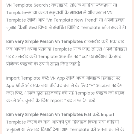
VN Template Search : वेबसाइटों, सोशल मीडिया प्लेटफ़ॉर्म या
Template-साझा करण समुदायों के माध्यम से ऑनलाइन VN
Template खोजें। आप “Vn Template New Trend” या अपनी इच्छा
नुसार किसी अन्य विषय से संबंधित विशिष्ट Template खोज सकते हैं।
Iam very Simple Person Vn Templates
डाउनलोड करें: एक बार
जब आपको अपना पसंदीदा Template मिल जाए, तो उसे अपने डिवाइस
पर डाउनलोड करें। Template आमतौर पर “.cc” एक्सटेंशन के साथ
प्रोजेक्ट फ़ाइलों के रूप में साझा किए जाते हैं।
Import Template करें: VN App खोलें अपने मोबाइल डिवाइस पर
App खोलें और एक नया प्रोजेक्ट बनाने के लिए “+” आइकन पर टैप
करें। फिर, आपके द्वारा डाउनलोड की गई Template फ़ाइल को ब्राउज़
करने और चुनने के लिए Import ” बटन पर टैप करें।
Iam very Simple Person Vn Templates
Edit करें: Import
Template करने के बाद, आपको पूर्व-डिज़ाइन किया गया वीडियो
अनुक्रम या लेआउट दिखाई देगा। आप Template को अपना बनाने के