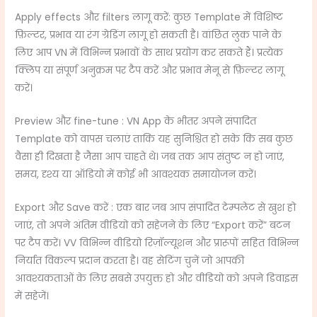
Apply effects और filters लागू करें: कुछ Template में विशिष्ट
फ़िल्टर, प्रभाव या रंग ग्रेडिंग लागू हो सकती है। वांछित लुक पाने के
लिए आप VN में विभिन्न प्रभावों के साथ प्रयोग कर सकते हैं। प्रत्येक
क्लिप या संपूर्ण अनुक्रम पर टैप करें और प्रभाव मेनू से फ़िल्टर लागू
करें।
Preview और fine-tune : VN App के भीतर अपने संपादित
Template को वापस चलाएं ताकि यह सुनिश्चित हो सके कि सब कुछ
वैसा ही दिखता है जैसा आप चाहते थे। जब तक आप संतुष्ट न हो जाएं,
समय, दृश्य या ऑडियो में कोई भी आवश्यक समायोजन करें।
Export और Save करें : एक बार जब आप संपादित टेम्पलेट से खुश हो
जाएं, तो अपने अंतिम वीडियो को सहेजने के लिए “Export करें” बटन
पर टैप करें। VV विभिन्न वीडियो रिज़ॉल्यूशन और प्रारूपों सहित विभिन्न
निर्यात विकल्प प्रदान करता है। वह सेटिंग चुनें जो आपकी
आवश्यकताओं के लिए सबसे उपयुक्त हो और वीडियो को अपने डिवाइस
में सहेजें।