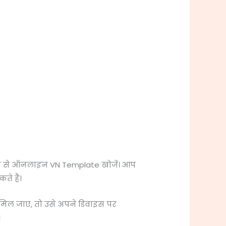
्यम से ऑनलाइन VN Template खोजें। आप
े हैं।
िल जाए, तो उसे अपने डिवाइस पर
।