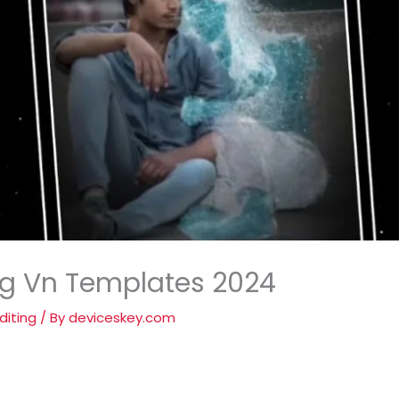
ng Vn Templates 2024
diting
/ By
deviceskey.com