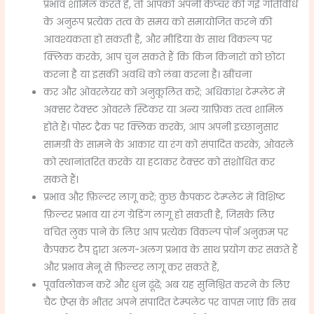
प्रभाव शामिल करते हैं, तो आपको अपनी कैप्चर की गई गतिविधि
के अनुरूप प्रत्येक तत्व के समय को समायोजित करने की
आवश्यकता हो सकती है, और मीडिया के साथ विकल्प पर
क्लिक करके, आप चुन सकते हैं कि किन किनारों को छोटा
करना है या इसकी अवधि को लंबा करना है।
खींचना
कर और ओवरलेयर को अनुकूलित करें;
अधिकांश टेम्प्लेट में
अक्सर टेक्स्ट ओवरले स्टिकर या अन्य ग्राफ़िक तत्व शामिल
होते हैं।
पोस्ट ट्रैक पर क्लिक करके, आप अपनी इच्छानुसार
सामग्री के सामने के आकार या रंग को संपादित करके, ओवरले
को स्थानांतरित करके या हटाकर टेक्स्ट को संशोधित कर
सकते हैं।
प्रभाव और फ़िल्टर लागू करें;
कुछ कैपकट टेम्प्लेट में विशिष्ट
फ़िल्टर प्रभाव या रंग ग्रेडिंग लागू हो सकती है, जिसके लिए
वंचित लुक पाने के लिए आप प्रत्येक विकल्प पोर्न अनुक्रम पर
कैपकट टैप द्वारा अलग-अलग प्रभाव के साथ प्रयोग कर सकते हैं
और प्रभाव मेनू से फ़िल्टर लागू कर सकते हैं,
पूर्वावलोकन करें और धुन ढूंढें;
अब यह सुनिश्चित करने के लिए
चैट ऐप्स के भीतर अपने संपादित टेम्पलेट पर वापस जाएं कि सब