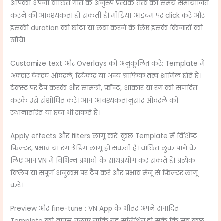
आपको अपनी वांछित गति के अनुरूप प्रत्येक तत्व का समय समायोजित
करने की आवश्यकता हो सकती है। मीडिया आइटम पर click करें और
इसकी duration को छोटा या लंबा करने के लिए इसके किनारों को
खींचें।
Customize text और Overlays को अनुकूलित करें: Template में
अक्सर टेक्स्ट ओवरले, स्टिकर या अन्य ग्राफिक तत्व शामिल होते हैं।
टेक्स्ट पर टैप करके और सामग्री, फ़ॉन्ट, आकार या रंग को संपादित
करके उसे संशोधित करें। आप आवश्यकतानुसार ओवरले को
स्थानांतरित या हटा भी सकते हैं।
Apply effects और filters लागू करें: कुछ Template में विशिष्ट
फ़िल्टर, प्रभाव या रंग ग्रेडिंग लागू हो सकती है। वांछित लुक पाने के
लिए आप VN में विभिन्न प्रभावों के साथप्रयोग कर सकते हैं। प्रत्येक
क्लिप या संपूर्ण अनुक्रम पर टैप करें और प्रभाव मेनू से फ़िल्टर लागू
करें।
Preview और fine-tune : VN App के भीतर अपने संपादित
Template को वापस चलाएं ताकि यह सुनिश्चित हो सके कि सब कुछ