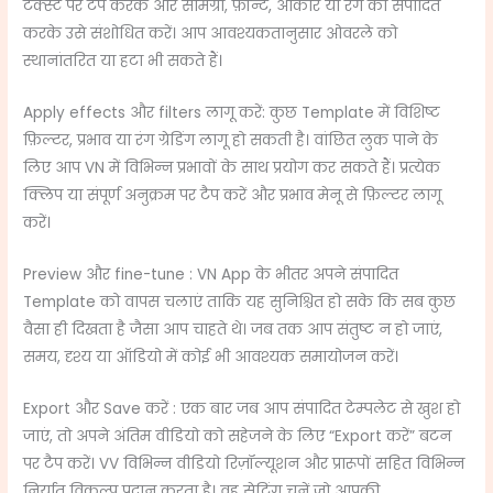
टेक्स्ट पर टैप करके और सामग्री, फ़ॉन्ट, आकार या रंग को संपादित
करके उसे संशोधित करें। आप आवश्यकतानुसार ओवरले को
स्थानांतरित या हटा भी सकते हैं।
Apply effects और filters लागू करें: कुछ Template में विशिष्ट
फ़िल्टर, प्रभाव या रंग ग्रेडिंग लागू हो सकती है। वांछित लुक पाने के
लिए आप VN में विभिन्न प्रभावों के साथ प्रयोग कर सकते हैं। प्रत्येक
क्लिप या संपूर्ण अनुक्रम पर टैप करें और प्रभाव मेनू से फ़िल्टर लागू
करें।
Preview और fine-tune : VN App के भीतर अपने संपादित
Template को वापस चलाएं ताकि यह सुनिश्चित हो सके कि सब कुछ
वैसा ही दिखता है जैसा आप चाहते थे। जब तक आप संतुष्ट न हो जाएं,
समय, दृश्य या ऑडियो में कोई भी आवश्यक समायोजन करें।
Export और Save करें : एक बार जब आप संपादित टेम्पलेट से खुश हो
जाएं, तो अपने अंतिम वीडियो को सहेजने के लिए “Export करें” बटन
पर टैप करें। VV विभिन्न वीडियो रिज़ॉल्यूशन और प्रारूपों सहित विभिन्न
निर्यात विकल्प प्रदान करता है। वह सेटिंग चुनें जो आपकी