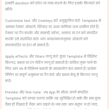
इसकी duration को छोटा या लंबा करने के लिए इसके किनारों को
खींचें।
Customize text और Overlays को अनुकूलित करें: Template में
अक्सर टेक्स्ट ओवरले, स्टिकर या अन्य ग्राफिक तत्व शामिल होते हैं।
टेक्स्ट पर टैप करके और सामग्री, फ़ॉन्ट, आकार या रंग को संपादित
करके उसे संशोधित करें। आप आवश्यकतानुसार ओवरले को
स्थानांतरित या हटा भी सकते हैं।
Apply effects और filters लागू करें: कुछ Template में विशिष्ट
फ़िल्टर, प्रभाव या रंग ग्रेडिंग लागू हो सकती है। वांछित लुक पाने के
लिए आप VN में विभिन्न प्रभावों के साथप्रयोग कर सकते हैं। प्रत्येक
क्लिप या संपूर्ण अनुक्रम पर टैप करें और प्रभाव मेनू से फ़िल्टर लागू
करें।
Preview और fine-tune : VN App के भीतर अपने संपादित
Template को वापस चलाएं ताकि यह सुनिश्चित हो सके कि सब कुछ
वैसा ही दिखता है जैसा आप चाहते थे। जब तक आप संतुष्ट न हो जाएं,