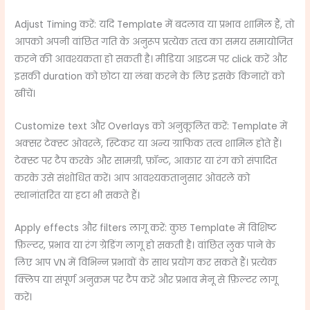
Adjust Timing करें: यदि Template में बदलाव या प्रभाव शामिल हैं, तो
आपको अपनी वांछित गति के अनुरूप प्रत्येक तत्व का समय समायोजित
करने की आवश्यकता हो सकती है। मीडिया आइटम पर click करें और
इसकी duration को छोटा या लंबा करने के लिए इसके किनारों को
खींचें।
Customize text और Overlays को अनुकूलित करें: Template में
अक्सर टेक्स्ट ओवरले, स्टिकर या अन्य ग्राफिक तत्व शामिल होते हैं।
टेक्स्ट पर टैप करके और सामग्री, फ़ॉन्ट, आकार या रंग को संपादित
करके उसे संशोधित करें। आप आवश्यकतानुसार ओवरले को
स्थानांतरित या हटा भी सकते हैं।
Apply effects और filters लागू करें: कुछ Template में विशिष्ट
फ़िल्टर, प्रभाव या रंग ग्रेडिंग लागू हो सकती है। वांछित लुक पाने के
लिए आप VN में विभिन्न प्रभावों के साथ प्रयोग कर सकते हैं। प्रत्येक
क्लिप या संपूर्ण अनुक्रम पर टैप करें और प्रभाव मेनू से फ़िल्टर लागू
करें।