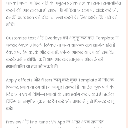
आपको अपनी वांछित गति के अनुरूप प्रत्येक तत्व का समय समायोजित
करने की आवश्यकता हो सकती है। मीडिया आइटम पर click करें और
इसकी duration को छोटा या लंबा करने के लिए इसके किनारों को
खींचें।
Customize text और Overlays को अनुकूलित करें: Template में
अक्सर टेक्स्ट ओवरले, स्टिकर या अन्य ग्राफिक तत्व शामिल होते हैं।
टेक्स्ट पर टैप करके और सामग्री, फ़ॉन्ट, आकार या रंग को संपादित
करके उसे संशोधित करें। आप आवश्यकतानुसार ओवरले को
स्थानांतरित या हटा भी सकते हैं।
Apply effects और filters लागू करें: कुछ Template में विशिष्ट
फ़िल्टर, प्रभाव या रंग ग्रेडिंग लागू हो सकती है। वांछित लुक पाने के
लिए आप VN में विभिन्न प्रभावों के साथ प्रयोग कर सकते हैं। प्रत्येक
क्लिप या संपूर्ण अनुक्रम पर टैप करें और प्रभाव मेनू से फ़िल्टर लागू
करें।
Preview और fine-tune : VN App के भीतर अपने संपादित