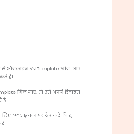
्यम से ऑनलाइन VN Template खोजें। आप
े हैं।
plate मिल जाए, तो उसे अपने डिवाइस
हैं।
े लिए “+” आइकन पर टैप करें। फिर,
ें।