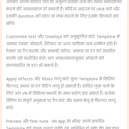
आपको अपनी वांछित गति के अनुरूप प्रत्येक तत्व का समय समायोजित
करने की आवश्यकता हो सकती है। मीडिया आइटम पर click करें और
इसकी duration को छोटा या लंबा करने के लिए इसके किनारों को
खींचें।
Customize text और Overlays को अनुकूलित करें: Template में
अक्सर टेक्स्ट ओवरले, स्टिकर या अन्य ग्राफिक तत्व शामिल होते हैं।
टेक्स्ट पर टैप करके और सामग्री, फ़ॉन्ट, आकार या रंग को संपादित
करके उसे संशोधित करें। आप आवश्यकतानुसार ओवरले को
स्थानांतरित या हटा भी सकते हैं।
Apply effects और filters लागू करें: कुछ Template में विशिष्ट
फ़िल्टर, प्रभाव या रंग ग्रेडिंग लागू हो सकती है। वांछित लुक पाने के
लिए आप VN में विभिन्न प्रभावों के साथ प्रयोग कर सकते हैं। प्रत्येक
क्लिप या संपूर्ण अनुक्रम पर टैप करें और प्रभाव मेनू से फ़िल्टर लागू
करें।
Preview और fine-tune : VN App के भीतर अपने संपादित
Template को वापस चलाएं ताकि यह सुनिश्चित हो सके कि सब कुछ