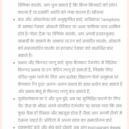
क्लिक करके, आप चुन सकते हैं कि किन किनारों को छोटा
करना है या इसकी अवधि को लंबा करना है। खींचना
कर और ओवरलेयर को अनुकूलित करें; अधिकांश Template
में अक्सर टेक्स्ट ओवरले स्टिकर या अन्य ग्राफ़िक तत्व शामिल
होते हैं। पोस्ट ट्रैक पर क्लिक करके, आप अपनी इच्छानुसार
सामग्री के सामने के आकार या रंग को संपादित करके, ओवरले
को स्थानांतरित करके या हटाकर टेक्स्ट को संशोधित कर
सकते हैं।
प्रभाव और फ़िल्टर लागू करें; कुछ कैपकट टेम्प्लेट में विशिष्ट
फ़िल्टर प्रभाव या रंग ग्रेडिंग लागू हो सकती है, जिसके लिए
वंचित लुक पाने के लिए आप प्रत्येक विकल्प पोर्न अनुक्रम पर
कैपकट टैप द्वारा अलग-अलग प्रभाव के साथ प्रयोग कर सकते हैं
और प्रभाव मेनू से फ़िल्टर लागू कर सकते हैं,
पूर्वावलोकन क`रें और धुन ढूंढें; अब यह सुनिश्चित करने के लिए
चैट ऐप्स के भीतर अपने संपादित टेम्पलेट पर वापस जाएं कि सब
कुछ वैसा ही दिखता और महसूस होता है जैसा आप अपनी रीलों में
देखना चाहते हैं। ऑडियो में अपना स्वयं का समायोजन करें.
एक्सपोर्ट करें और सेव करें दोस्तों अब आप Instragram Reels