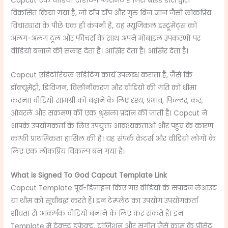
Capcut एक वीडियो एडिटिंग प्लेसमेंट है जिसे ब्राइड डांस द्वारा
विकसित किया गया है, जो टॉप टॉप और गुरु बिन ज्ञान जैसी लोकप्रिय
विचारधारा के पीछे एक ही कंपनी है, यह म्यूजिकल इंस्ट्रूमेंट्स को
अलग-अलग टूल और फीचर्स के साथ अपने मोबाइल उपकरणों पर
वीडियो बनाने की सलाह देता है। आख़िर देता है। आख़िर देता है।
Capcut एडिटोरियल एडिटिंग कार्य उपलब्ध कराता है, जैसे कि
डॉक्यूमेंट्री, डिविजन, विलीनीकरण और वीडियो की गति को धीमा
करना। वीडियो सामग्री को बढ़ाने के लिए दृश्य, प्रभाव, फिल्टर, कर,
ओवरले और संक्रमण की एक श्रृंखला प्रदान की जाती है। Capcut ने
आपके उपयोगकर्ता के लिए उपयुक्त आवश्यकताओं और पहुंच के कारण
काफी प्राथमिकता हासिल की है। यह संपर्क क्रेटर्स और वीडियो लोगों के
लिए एक लोकप्रिय विकल्प बन गया है।
What is
Signed To God Capcut Template Link
Capcut Template पूर्व-डिज़ाइन किए गए वीडियो के संपादन लेआउट
या थीम को सूचीबद्ध करते हैं। इन टेम्प्लेट का उपयोग उपयोगकर्ता
शीघ्रता से आकर्षक वीडियो बनाने के लिए कर सकते हैं। इन
Template में टेक्स्ट इफ़ेक्ट, ट्रांज़िशन और संगीत जैसे काम के प्रीसेट