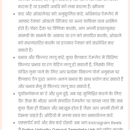
करना है या इसकी अवधि को लंबा करना है। खींचना
कर और ओवरलेयर को अनुकूलित करें; अधिकांश टेम्प्लेट में
अक्सर टेक्स्ट ओवरले स्टिकर या अन्य ग्राफ़िक तत्व शामिल
होते हैं। पोस्ट ट्रैक पर क्लिक करके, आप अपनी इच्छानुसार
सामग्री के सामने के आकार या रंग को संपादित करके, ओवरले
को स्थानांतरित करके या हटाकर टेक्स्ट को संशोधित कर
सकते हैं।
प्रभाव और फ़िल्टर लागू करें; कुछ कैपकट टेम्प्लेट में विशिष्ट
फ़िल्टर प्रभाव या रंग ग्रेडिंग लागू हो सकती है, जिसके लिए
वंचित लुक पाने के लिए आप प्रत्येक विकल्प पोर्न अनुक्रम पर
कैपकट टैप द्वारा अलग-अलग प्रभाव के साथ प्रयोग कर सकते हैं
और प्रभाव मेनू से फ़िल्टर लागू कर सकते हैं,
पूर्वावलोकन क`रें और धुन ढूंढें; अब यह सुनिश्चित करने के लिए
चैट ऐप्स के भीतर अपने संपादित टेम्पलेट पर वापस जाएं कि सब
कुछ वैसा ही दिखता और महसूस होता है जैसा आप अपनी रीलों में
देखना चाहते हैं। ऑडियो में अपना स्वयं का समायोजन करें.
एक्सपोर्ट करें और सेव करें दोस्तों अब आप Instragram Reels