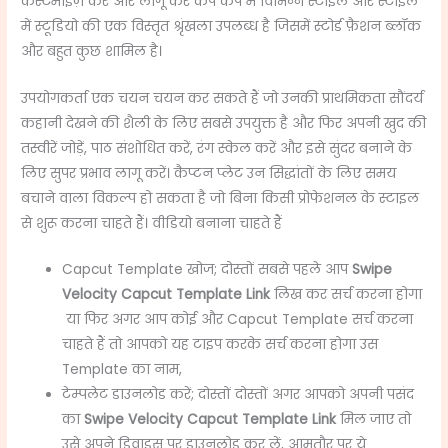
कस्टमाइज़ करें और लागू करें कैप कैप में विभिन्न स्टाइल और स्टाइल
में स्टूडियो की एक विस्तृत श्रृंखला उपलब्ध है जिसमें स्टोर्ड फ़ैशन ब्लॉक
और बहुत कुछ शामिल है।
उपयोगकर्ता एक चयन चयन कर सकते हैं जो उनकी प्राथमिकता सौंदर्य
कहानी देखने की शैली के लिए सबसे उपयुक्त है और फिर अपनी खुद की
तस्वीरें जोड़ें, पाठ संशोधित करें, रंग स्केल करें और इसे सुंदर बनाने के
लिए सुपर प्रभाव लागू करें। कैप्टन प्लेट उन सिद्धांतों के लिए समय
बचाने वाला विकल्प हो सकता है जो बिना किसी प्रोफेशनल के स्टाइल
से शुरू करना चाहते हैं। वीडियो बनाना चाहते हैं
Capcut Template खोज; दोस्तों सबसे पहले आप
Swipe
Velocity Capcut Template Link
लिख कर सर्च करना होगा
या फिर अगर आप कोई और Capcut Template सर्च करना
चाहते हैं तो आपको यह टाइप करके सर्च करना होगा उस
Template का नाम,
टेम्पलेट डाउनलोड करें; दोस्तों दोस्तों अगर आपको अपनी पसंद
का
Swipe Velocity Capcut Template Link
मिल जाए तो
उसे अपने डिवाइस पर डाउनलोड कर लें, आमतौर पर ये