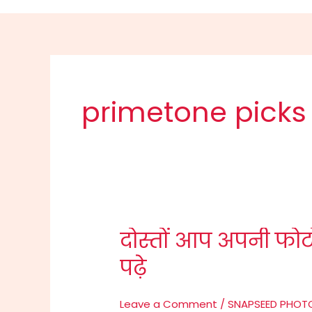
primetone picks
दोस्तों आप अपनी फोटो
दोस्तों
आप
पढ़े
अपनी
फोटो
Leave a Comment
/
SNAPSEED PHOTO
को