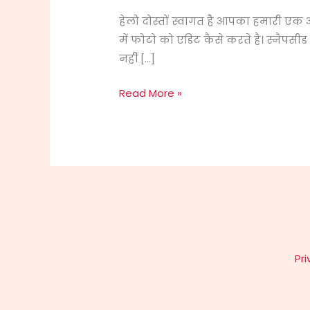
Prime
हेलो दोस्तों स्वागत है आपका हमारी एक
Tone
में फोटो को एडिट कैसे करते है। स्नैपस
में
नहीं […]
एडिट
Read More »
करना
चाहते
है
तो
इस
पोस्ट
को
पढ़े
Pri