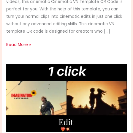
videos, this cinematic Cinematic VN Template QR Code is
perfect for you. With the help of this template, you can
turn your normal clips into cinematic edits in just one click
without any advanced editing skills. This cinematic VN
template QR code is designed for creators who […]
Read More »
Cinematic
VN
Template
for
Reels
(Trending
Viral
Edit
2026)