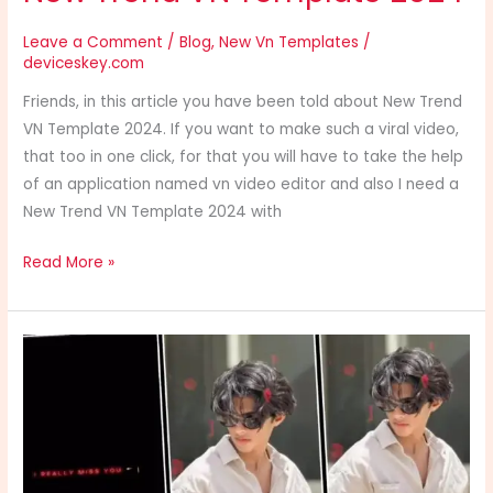
Trend
VN
Leave a Comment
/
Blog
,
New Vn Templates
/
deviceskey.com
Template
2024
Friends, in this article you have been told about New Trend
VN Template 2024. If you want to make such a viral video,
that too in one click, for that you will have to take the help
of an application named vn video editor and also I need a
New Trend VN Template 2024 with
Read More »
Vn
Template
Sad
Video
Editing
2024