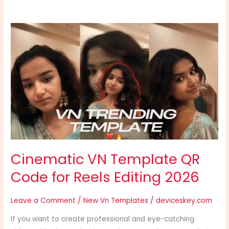
Cinematic
VN
Template
QR
Code
for
Reels
Editing
2026
Cinematic VN Template QR
Code for Reels Editing 2026
Leave a Comment
/
New Vn Templates
/
deviceskey.com
If you want to create professional and eye-catching