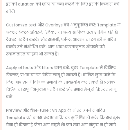
इसकी duration को छोटा या लंबा करने के लिए इसके किनारों को
खींचें।
Customize text और Overlays को अनुकूलित करें: Template में
अक्सर टेक्स्ट ओवरले, स्टिकर या अन्य ग्राफिक तत्व शामिल होते हैं।
टेक्स्ट पर टैप करके और सामग्री, फ़ॉन्ट, आकार या रंग को संपादित
करके उसे संशोधित करें। आप आवश्यकतानुसार ओवरले को
स्थानांतरित या हटा भी सकते हैं।
Apply effects और filters लागू करें: कुछ Template में विशिष्ट
फ़िल्टर, प्रभाव या रंग ग्रेडिंग लागू हो सकती है। वांछित लुक पाने के
लिए आप VN में विभिन्न प्रभावों के साथप्रयोग कर सकते हैं। प्रत्येक
क्लिप या संपूर्ण अनुक्रम पर टैप करें और प्रभाव मेनू से फ़िल्टर लागू
करें।
Preview और fine-tune : VN App के भीतर अपने संपादित
Template को वापस चलाएं ताकि यह सुनिश्चित हो सके कि सब कुछ
वैसा ही दिखता है जैसा आप चाहते थे। जब तक आप संतुष्ट न हो जाएं,