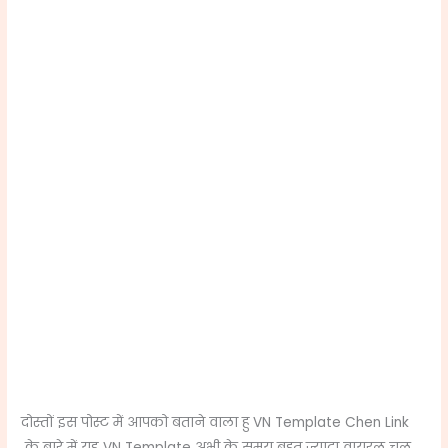
दोस्तों इस पोस्ट में आपको बताने वाला हु VN Template Chen Link
के बारे में यह VN Template अभी के समय बहुत ज्यादा वायरल चल