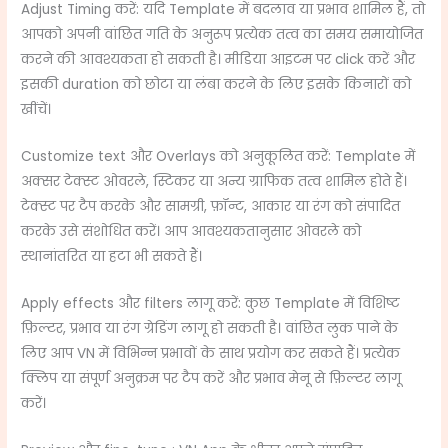
Adjust Timing करें: यदि Template में बदलाव या प्रभाव शामिल हैं, तो
आपको अपनी वांछित गति के अनुरूप प्रत्येक तत्व का समय समायोजित
करने की आवश्यकता हो सकती है। मीडिया आइटम पर click करें और
इसकी duration को छोटा या लंबा करने के लिए इसके किनारों को
खींचें।
Customize text और Overlays को अनुकूलित करें: Template में
अक्सर टेक्स्ट ओवरले, स्टिकर या अन्य ग्राफिक तत्व शामिल होते हैं।
टेक्स्ट पर टैप करके और सामग्री, फ़ॉन्ट, आकार या रंग को संपादित
करके उसे संशोधित करें। आप आवश्यकतानुसार ओवरले को
स्थानांतरित या हटा भी सकते हैं।
Apply effects और filters लागू करें: कुछ Template में विशिष्ट
फ़िल्टर, प्रभाव या रंग ग्रेडिंग लागू हो सकती है। वांछित लुक पाने के
लिए आप VN में विभिन्न प्रभावों के साथ प्रयोग कर सकते हैं। प्रत्येक
क्लिप या संपूर्ण अनुक्रम पर टैप करें और प्रभाव मेनू से फ़िल्टर लागू
करें।