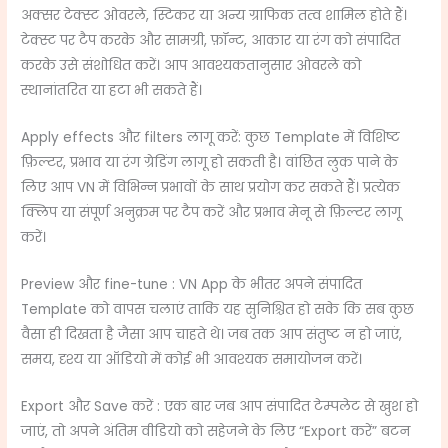
अक्सर टेक्स्ट ओवरले, स्टिकर या अन्य ग्राफिक तत्व शामिल होते हैं।
टेक्स्ट पर टैप करके और सामग्री, फ़ॉन्ट, आकार या रंग को संपादित
करके उसे संशोधित करें। आप आवश्यकतानुसार ओवरले को
स्थानांतरित या हटा भी सकते हैं।
Apply effects और filters लागू करें: कुछ Template में विशिष्ट
फ़िल्टर, प्रभाव या रंग ग्रेडिंग लागू हो सकती है। वांछित लुक पाने के
लिए आप VN में विभिन्न प्रभावों के साथ प्रयोग कर सकते हैं। प्रत्येक
क्लिप या संपूर्ण अनुक्रम पर टैप करें और प्रभाव मेनू से फ़िल्टर लागू
करें।
Preview और fine-tune : VN App के भीतर अपने संपादित
Template को वापस चलाएं ताकि यह सुनिश्चित हो सके कि सब कुछ
वैसा ही दिखता है जैसा आप चाहते थे। जब तक आप संतुष्ट न हो जाएं,
समय, दृश्य या ऑडियो में कोई भी आवश्यक समायोजन करें।
Export और Save करें : एक बार जब आप संपादित टेम्पलेट से खुश हो
जाएं, तो अपने अंतिम वीडियो को सहेजने के लिए “Export करें” बटन