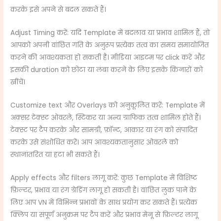
करके इसे अपने से बदल सकते हैं।
Adjust Timing करें: यदि Template में बदलाव या प्रभाव शामिल हैं, तो
आपको अपनी वांछित गति के अनुरूप प्रत्येक तत्व का समय समायोजित
करने की आवश्यकता हो सकती है। मीडिया आइटम पर click करें और
इसकी duration को छोटा या लंबा करने के लिए इसके किनारों को
खींचें।
Customize text और Overlays को अनुकूलित करें: Template में
अक्सर टेक्स्ट ओवरले, स्टिकर या अन्य ग्राफिक तत्व शामिल होते हैं।
टेक्स्ट पर टैप करके और सामग्री, फ़ॉन्ट, आकार या रंग को संपादित
करके उसे संशोधित करें। आप आवश्यकतानुसार ओवरले को
स्थानांतरित या हटा भी सकते हैं।
Apply effects और filters लागू करें: कुछ Template में विशिष्ट
फ़िल्टर, प्रभाव या रंग ग्रेडिंग लागू हो सकती है। वांछित लुक पाने के
लिए आप VN में विभिन्न प्रभावों के साथ प्रयोग कर सकते हैं। प्रत्येक
क्लिप या संपूर्ण अनुक्रम पर टैप करें और प्रभाव मेनू से फ़िल्टर लागू