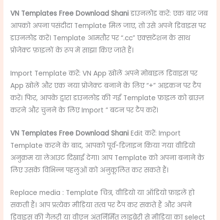
VN Templates Free Download Shani
डाउनलोड करें: एक बार जब
आपको अपना पसंदीदा Template मिल जाए, तो उसे अपने डिवाइस पर
डाउनलोड करें। Template आमतौर पर “.cc” एक्सटेंशन के साथ
प्रोजेक्ट फ़ाइलों के रूप में साझा किए जाते हैं।
Import Template करें: VN App खोलें अपने मोबाइल डिवाइस पर
App खोलें और एक नया प्रोजेक्ट बनाने के लिए “+” आइकन पर टैप
करें। फिर, आपके द्वारा डाउनलोड की गई Template फ़ाइल को ब्राउज़
करने और चुनने के लिए Import ” बटन पर टैप करें।
VN Templates Free Download Shani
Edit करें: Import
Template करने के बाद, आपको पूर्व-डिज़ाइन किया गया वीडियो
अनुक्रम या लेआउट दिखाई देगा। आप Template को अपना बनाने के
लिए उसके विभिन्न पहलुओं को अनुकूलित कर सकते हैं।
Replace media : Template चित्र, वीडियो या ऑडियो फ़ाइलें हो
सकती हैं। आप प्रत्येक मीडिया तत्व पर टैप कर सकते हैं और अपने
डिवाइस की गैलरी या वीएन अंतर्निर्मित लाइब्रेरी से मीडिया का select