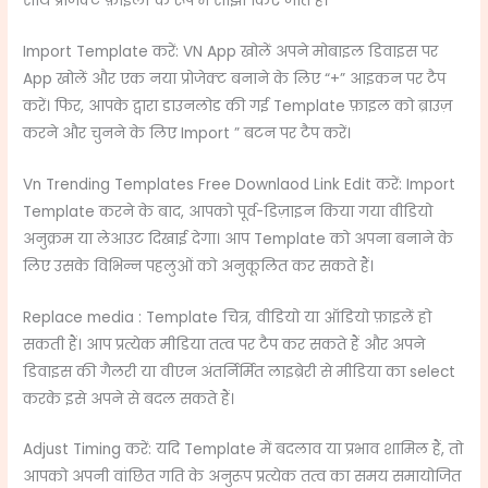
साथ प्रोजेक्ट फ़ाइलों के रूप में साझा किए जाते हैं।
Import Template करें: VN App खोलें अपने मोबाइल डिवाइस पर
App खोलें और एक नया प्रोजेक्ट बनाने के लिए “+” आइकन पर टैप
करें। फिर, आपके द्वारा डाउनलोड की गई Template फ़ाइल को ब्राउज़
करने और चुनने के लिए Import ” बटन पर टैप करें।
Vn Trending Templates Free Downlaod Link Edit करें: Import
Template करने के बाद, आपको पूर्व-डिज़ाइन किया गया वीडियो
अनुक्रम या लेआउट दिखाई देगा। आप Template को अपना बनाने के
लिए उसके विभिन्न पहलुओं को अनुकूलित कर सकते हैं।
Replace media : Template चित्र, वीडियो या ऑडियो फ़ाइलें हो
सकती हैं। आप प्रत्येक मीडिया तत्व पर टैप कर सकते हैं और अपने
डिवाइस की गैलरी या वीएन अंतर्निर्मित लाइब्रेरी से मीडिया का select
करके इसे अपने से बदल सकते हैं।
Adjust Timing करें: यदि Template में बदलाव या प्रभाव शामिल हैं, तो
आपको अपनी वांछित गति के अनुरूप प्रत्येक तत्व का समय समायोजित