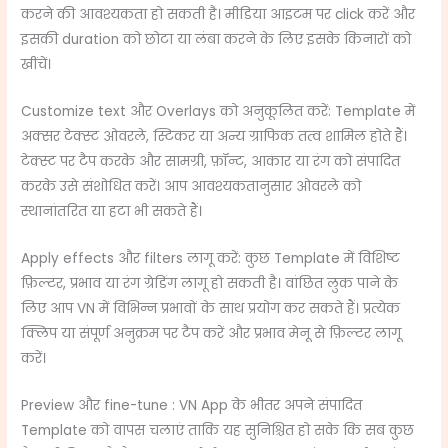
करने की आवश्यकता हो सकती है। मीडिया आइटम पर click करें और
इसकी duration को छोटा या लंबा करने के लिए इसके किनारों को
खींचें।
Customize text और Overlays को अनुकूलित करें: Template में
अक्सर टेक्स्ट ओवरले, स्टिकर या अन्य ग्राफिक तत्व शामिल होते हैं।
टेक्स्ट पर टैप करके और सामग्री, फ़ॉन्ट, आकार या रंग को संपादित
करके उसे संशोधित करें। आप आवश्यकतानुसार ओवरले को
स्थानांतरित या हटा भी सकते हैं।
Apply effects और filters लागू करें: कुछ Template में विशिष्ट
फ़िल्टर, प्रभाव या रंग ग्रेडिंग लागू हो सकती है। वांछित लुक पाने के
लिए आप VN में विभिन्न प्रभावों के साथ प्रयोग कर सकते हैं। प्रत्येक
क्लिप या संपूर्ण अनुक्रम पर टैप करें और प्रभाव मेनू से फ़िल्टर लागू
करें।
Preview और fine-tune : VN App के भीतर अपने संपादित
Template को वापस चलाएं ताकि यह सुनिश्चित हो सके कि सब कुछ