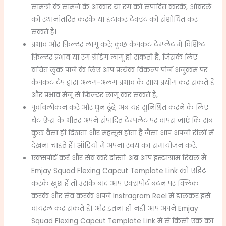
सामग्री के सामने के आकार या रंग को संपादित करके, ओवरले
को स्थानांतरित करके या हटाकर टेक्स्ट को संशोधित कर
सकते हैं।
प्रभाव और फ़िल्टर लागू करें; कुछ कैपकट टेम्प्लेट में विशिष्ट
फ़िल्टर प्रभाव या रंग ग्रेडिंग लागू हो सकती है, जिसके लिए
वंचित लुक पाने के लिए आप प्रत्येक विकल्प पोर्न अनुक्रम पर
कैपकट टैप द्वारा अलग-अलग प्रभाव के साथ प्रयोग कर सकते हैं
और प्रभाव मेनू से फ़िल्टर लागू कर सकते हैं,
पूर्वावलोकन करें और धुन ढूंढें; अब यह सुनिश्चित करने के लिए
चैट ऐप्स के भीतर अपने संपादित टेम्पलेट पर वापस जाएं कि सब
कुछ वैसा ही दिखता और महसूस होता है जैसा आप अपनी रीलों में
देखना चाहते हैं। ऑडियो में अपना स्वयं का समायोजन करें.
एक्सपोर्ट करें और सेव करें दोस्तों अब आप इंस्टाग्राम रियल मैं
Emjay Squad Flexing Capcut Template Link को एडिट
करके खुश हैं तो उसके बाद आप एक्सपोर्ट बटन पर क्लिक
करके और सेव करके अपने Instragram Reel में डालकर इसे
वायरल कर सकते हैं। और इतना ही नहीं आप अपने Emjay
Squad Flexing Capcut Template Link में से किसी एक का